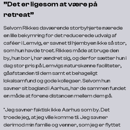
”Det er ligesom at være på
retreat”
Selvom Rikkes daværende storbyhjerte nærede
en lille bekymring for det reducerede udvalg af
caféer i Lemvig, er savnet til hjembyen ikke så stor,
som hun havde troet. Rikkes måde at bruge den
by, hun bor i, har ændret sig, og derfor sætter hun i
dag stor pris på Lemvigs naturskønne faciliteter,
gåafstanden til dem samt et behageligt
lokalsamfund og gode kollegaer. Selvom hun
savner sit bagland i Aarhus, har de sammen fundet
en måde at forene distancen mellem dem på.
"Jeg savner faktisk ikke Aarhus som by. Det
troede jeg, at jeg ville komme til. Jeg savner
derimod min familie og venner, som jeg er flyttet