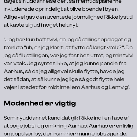
taget sin uddannelse der, så fremtidsplanerne
inkluderede oprindeligt at blive boende i byen.
Alligevel gav den uventede jobmulighed Rikke lyst til
at kaste sig ud i noget helt nyt.
"Jeg har kun haft tvivl, da jeg så stillingsopslaget og
tænkte ”uh, er jeg klar til at flytte så langt væk?”. Da
jeg så fik stillingen, var jeg fast besluttet, og min tvivl
var væk. Jeg syntes ikke, at jeg kunne pendle fra
Aarhus, så da jeg alligevel skulle flytte, havde jeg
det sådan, at så kunne jeg lige så godt flytte hele
vejen i stedet for midt imellem Aarhus og Lemvig".
Modenhed er vigtig
Som nyuddannet kandidat gik Rikke ind i en fase af
at søge jobs i og omkring Aarhus. Aarhus er en livlig
og populær by, der rummer mange jobsøgende,