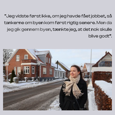
”
Jeg vidste først ikke, om jeg havde fået jobbet, så
tankerne om byen kom først rigtig senere.
Men da
jeg gik gennem byen,
tænkte jeg, at det nok skulle
blive godt”.