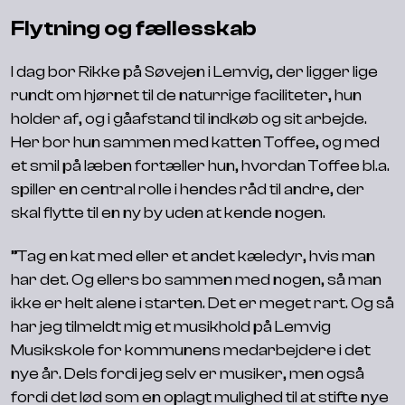
Flytning og fællesskab
I dag bor Rikke på Søvejen i Lemvig, der ligger lige
rundt om hjørnet til de naturrige faciliteter, hun
holder af, og i gåafstand til indkøb og sit arbejde.
Her bor hun sammen med katten Toffee, og med
et smil på læben fortæller hun, hvordan Toffee bl.a.
spiller en central rolle i hendes råd til andre, der
skal flytte til en ny by uden at kende nogen.
”Tag en kat med eller et andet kæledyr, hvis man
har det. Og ellers bo sammen med nogen, så man
ikke er helt alene i starten. Det er meget rart. Og så
har jeg tilmeldt mig et musikhold på Lemvig
Musikskole for kommunens medarbejdere i det
nye år. Dels fordi jeg selv er musiker, men også
fordi det lød som en oplagt mulighed til at stifte nye