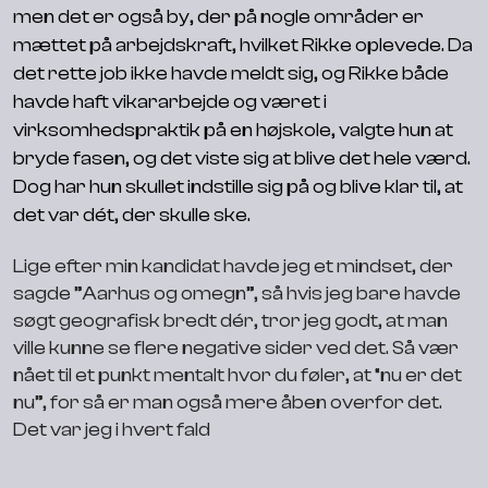
men det er også by, der på nogle områder er
mættet på arbejdskraft, hvilket Rikke oplevede. Da
det rette job ikke havde meldt sig, og Rikke både
havde haft vikararbejde og været i
virksomhedspraktik på en højskole, valgte hun at
bryde fasen, og det viste sig at blive det hele værd.
Dog har hun skullet indstille sig på og blive klar til, at
det var dét, der skulle ske.
Lige efter min kandidat havde jeg et mindset, der
sagde ”Aarhus og omegn”, så hvis jeg bare havde
søgt geografisk bredt dér, tror jeg godt, at man
ville kunne se flere negative sider ved det. Så vær
nået til et punkt mentalt hvor du føler, at “nu er det
nu”, for så er man også mere åben overfor det.
Det var jeg i hvert fald