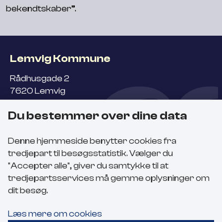
bekendtskaber”.
Lemvig Kommune
Rådhusgade 2
7620 Lemvig
Du bestemmer over dine data
Kontakt
Denne hjemmeside benytter cookies fra
Bosætningskonsulent,
tredjepart til besøgsstatistik. Vælger du
Sanne Haugaard Hermansen
"Accepter alle", giver du samtykke til at
+45
2545 2868
tredjepartsservices må gemme oplysninger om
Send en mail
dit besøg.
Genveje
Læs mere om cookies