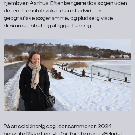
hjembyen Aarhus. Efter længere tids søgen uden
det rette match valgte hun at udvide sin
geografiske søgeramme, og pludselig viste
drømmejobbet sig at ligge i Lemvig.
På en solskinsrig dag i sensommeren 2024
besøgte Rikke Lemvig for første gang. Ærindet