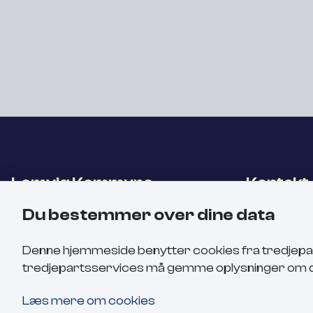
Lemvig Kommune
Kontakt
Rådhusgade 2
Bosætnings
Du bestemmer over dine data
7620 Lemvig
Sanne Hau
+45
2545 
Denne hjemmeside benytter cookies fra tredjepart t
Send en
tredjepartsservices må gemme oplysninger om d
Læs mere om cookies