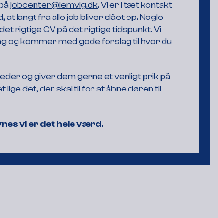
 på
jobcenter@lemvig.dk
. Vi er i tæt kontakt
angt fra alle job bliver slået op. Nogle
et rigtige CV på det rigtige tidspunkt. V
i
gning og kommer med gode forslag til hvor du
eder og giver dem gerne et venligt prik på
ige det, der skal til for at åbne døren til
nes vi er det hele værd.