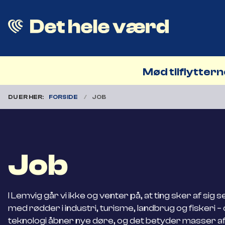
Mød tilflytter
DU ER HER:
FORSIDE
JOB
Job
I Lemvig går vi ikke og venter på, at ting sker af sig
med rødder i industri, turisme, landbrug og fiskeri 
teknologi åbner nye døre, og det betyder masser af 