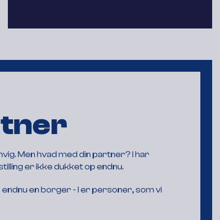
rtner
vig. Men hvad med din partner? I har
illing er ikke dukket op endnu.
endnu en borger - I er personer, som vi