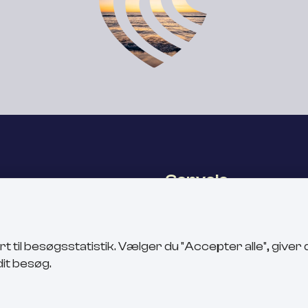
Genveje
konsulent,
Tilgængelighedserklæ
gaard Hermansen
Cookies
2868
il besøgsstatistik. Vælger du "Accepter alle", giver d
 mail
it besøg.