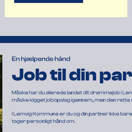
En hjælpende hånd
Job til din pa
Måske har du allerede landet dit drømmejob i Lem
måske kigget jobopslag igennem, men den rette st
I Lemvig Kommune er du og din partner ikke bare 
tager personligt hånd om.