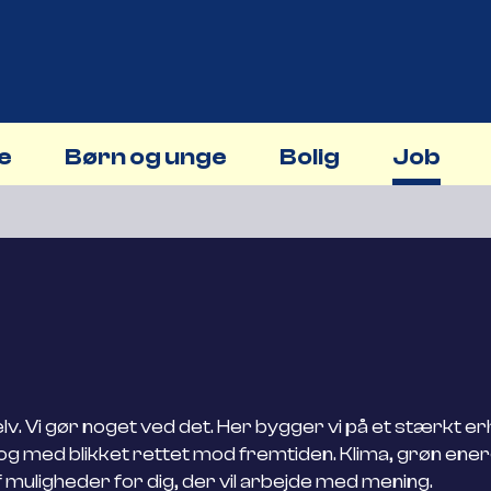
ne
Børn og unge
Bolig
Job
 selv. Vi gør noget ved det. Her bygger vi på et stærkt e
– og med blikket rettet mod fremtiden. Klima, grøn ener
muligheder for dig, der vil arbejde med mening.