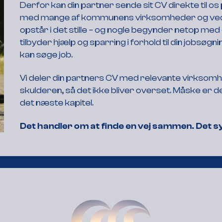
Derfor kan din partner sende sit CV direkte til os
med mange af kommunens virksomheder og ved, at l
opstår i det stille – og nogle begynder netop med d
tilbyder hjælp og sparring i forhold til din jobsø
kan søge job.
Vi deler din partners CV med relevante virksomh
skulderen, så det ikke bliver overset. Måske er det l
det næste kapitel.
Det handler om at finde en vej sammen. Det sy