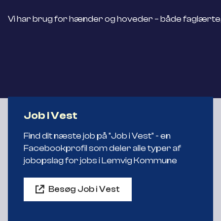
Vi har brug for hænder og hoveder – både faglærte, 
Job i Vest
Find dit næste job på "Job i Vest" - en
Facebookprofil som deler alle typer af
jobopslag for jobs i Lemvig Kommune
Besøg Job i Vest