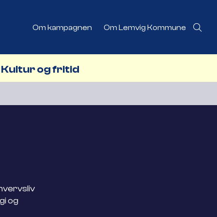
Om kampagnen
Om Lemvig Kommune
Kultur og fritid
rhvervsliv
gi og