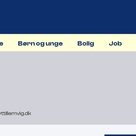
ne
Børn og unge
Bolig
Job
ttillemvig.dk