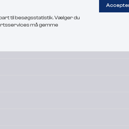
Accepter
rt til besøgsstatistik. Vælger du
jepartsservices må gemme