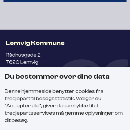
Lemvig Kommune
Rådhusgade 2
7620 Lemvig
Du bestemmer over dine data
Kontakt
Denne hjemmeside benytter cookies fra
Bosætningskonsulent,
tredjepart til besøgsstatistik. Vælger du
Sanne Haugaard Hermansen
"Accepter alle", giver du samtykke til at
+45
2545 2868
tredjepartsservices må gemme oplysninger om
Send en mail
dit besøg.