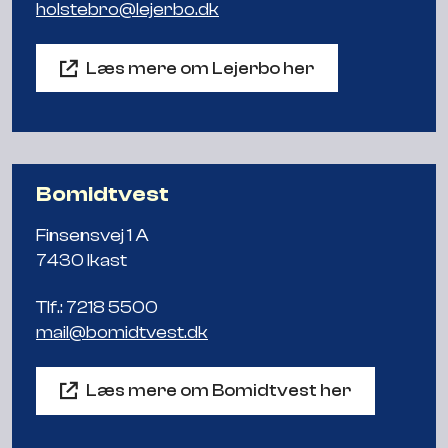
holstebro@lejerbo.dk
Læs mere om Lejerbo her
Bomidtvest
Finsensvej 1 A
7430 Ikast
Tlf.: 7218 5500
mail@bomidtvest.dk
Læs mere om Bomidtvest her