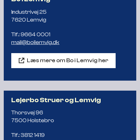
Industrivej 25
7620 Lemvig
Tlf.: 9664 0001
mail@boilemvig.dk
Læs mere om Bo i Lemvig her
Lejerbo Struer og Lemvig
Thorsvej 96
7500 Holstebro
Tlf.: 3812 1419