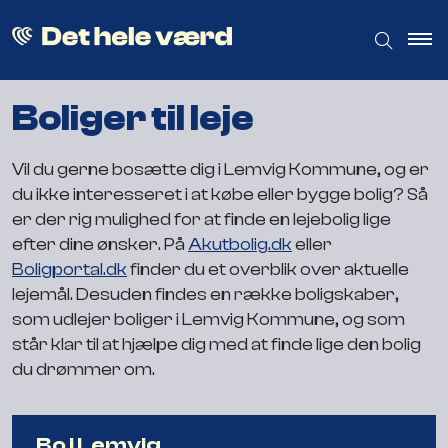
Boliger til leje
Vil du gerne bosætte dig i Lemvig Kommune, og er
du ikke interesseret i at købe eller bygge bolig? Så
er der rig mulighed for at finde en lejebolig lige
efter dine ønsker. På
Akutbolig.dk
eller
Boligportal.dk
finder du et overblik over aktuelle
lejemål. Desuden findes en række boligskaber,
som udlejer boliger i Lemvig Kommune, og som
står klar til at hjælpe dig med at finde lige den bolig
du drømmer om.
Bo i Lemvig